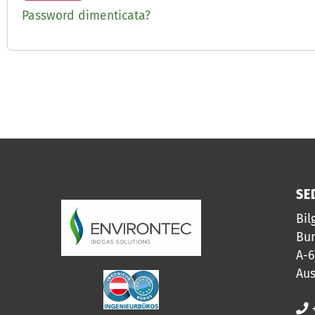
Password dimenticata?
SE
Bil
Bun
A-6
Aus