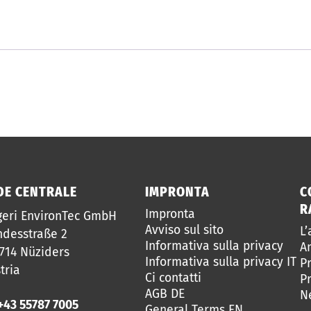
DE CENTRALE
IMPRONTA
C
R
Impronta
geri EnvironTec GmbH
Avviso sul sito
L
desstraße 2
Informativa sulla privacy
Am
714 Nüziders
Informativa sulla privacy IT
P
tria
Ci contatti
Pr
AGB DE
N
+43 55787 7005
General Terms EN