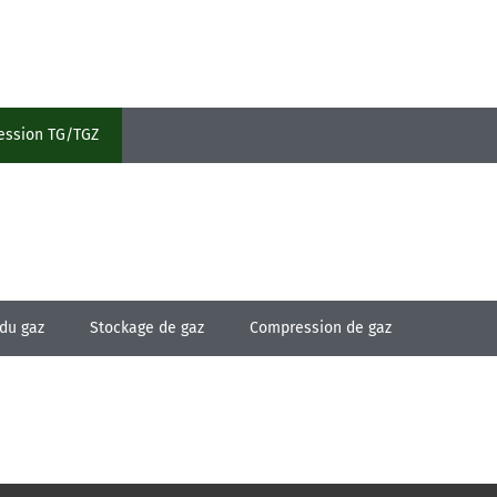
ression TG/TGZ
 du gaz
Stockage de gaz
Compression de gaz