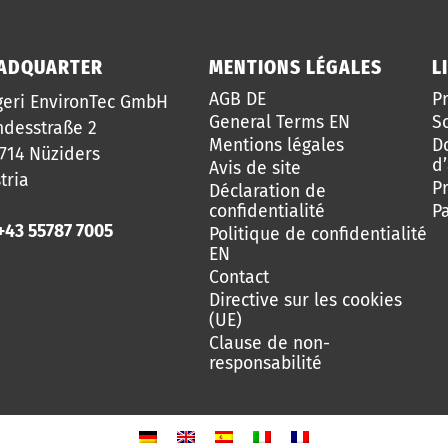
ADQUARTER
MENTIONS LÉGALES
L
AGB DE
P
geri EnvironTec GmbH
General Terms EN
S
desstraße 2
Mentions légales
D
714 Nüziders
d’
Avis de site
tria
Pr
Déclaration de
confidentialité
P
+43 55787 7005
Politique de confidentialité
EN
Contact
Directive sur les cookies
(UE)
Clause de non-
responsabilité