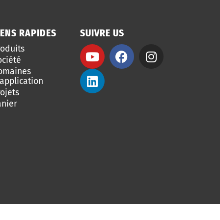
IENS RAPIDES
SUIVRE US
roduits
ociété
omaines
application
ojets
anier