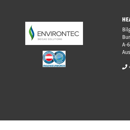
HE
Bil
Bun
A-6
Aus