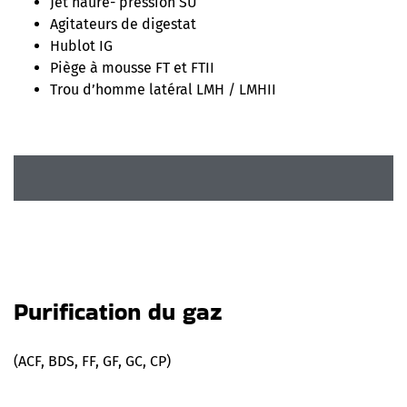
Jet haure- pression SU
Agitateurs de digestat
Hublot IG
Piège à mousse FT et FTII
Trou d’homme latéral LMH / LMHII
Purification du gaz
(ACF, BDS, FF, GF, GC, CP)